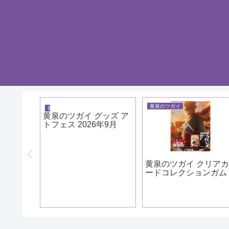
黄泉のツガイ
黄泉のツガイ
黄泉のツガイ グッズ ア
トフェス 2026年9月
ッズ ホ
黄泉のツガイ クリア
26年9
ードコレクションガム