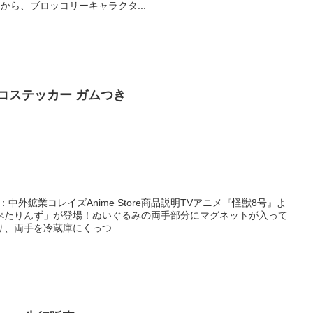
』から、ブロッコリーキャラクタ...
コステッカー ガムつき
：中外鉱業コレイズAnime Store商品説明TVアニメ『怪獣8号』よ
ぺたりんず」が登場！ぬいぐるみの両手部分にマグネットが入って
、両手を冷蔵庫にくっつ...