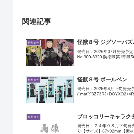
関連記事
怪獣８号 ジグソーパズ
怪獣８号
発売日：2026年07月発売予
No.300-3320 防衛隊第1部
怪獣８号 ボールペン
怪獣８号
発売日：2025年4月下旬発売予定発売
{"mat":"3Z73RJ+DOYXO2+4R
ブロッコリーキャラクタ
怪獣８号
発売日：２４年０８月下旬発
り【サイズ】67×92mm【素