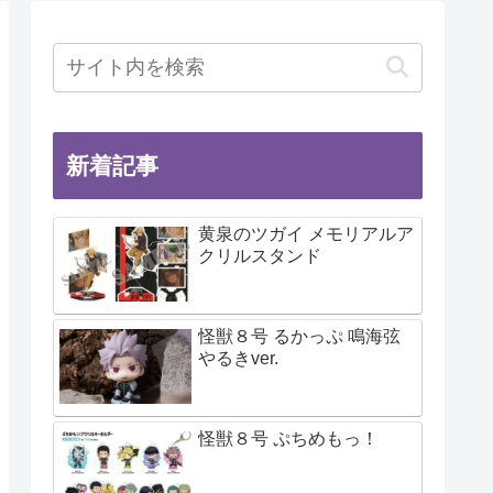
新着記事
黄泉のツガイ メモリアルア
クリルスタンド
怪獣８号 るかっぷ 鳴海弦
やるきver.
怪獣８号 ぷちめもっ！