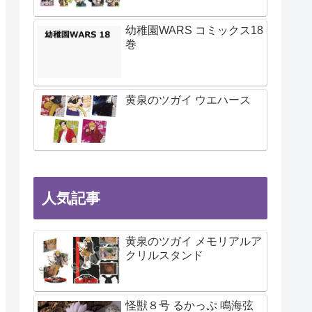
幼稚園WARS コミックス18
巻
黄泉のツガイ ウエハース
人気記事
黄泉のツガイ メモリアルア
クリルスタンド
怪獣８号 るかっぷ 鳴海弦