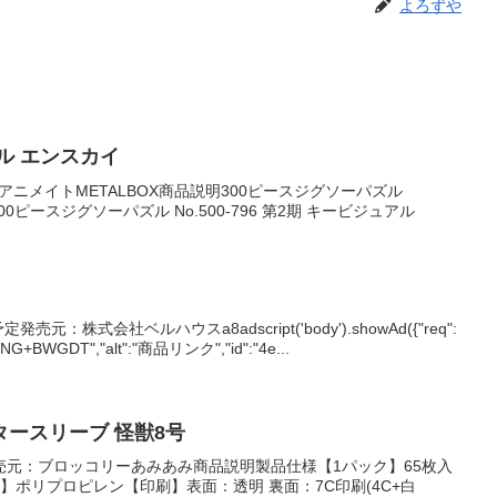
よろずや
ル エンスカイ
定アニメイトMETALBOX商品説明300ピースジグソーパズル
隊500ピースジグソーパズル No.500-796 第2期 キービジュアル
元：株式会社ベルハウスa8adscript('body').showAd({"req":
NG+BWGDT","alt":"商品リンク","id":"4e...
ースリーブ 怪獣8号
売元：ブロッコリーあみあみ商品説明製品仕様【1パック】65枚入
材】ポリプロピレン【印刷】表面：透明 裏面：7C印刷(4C+白