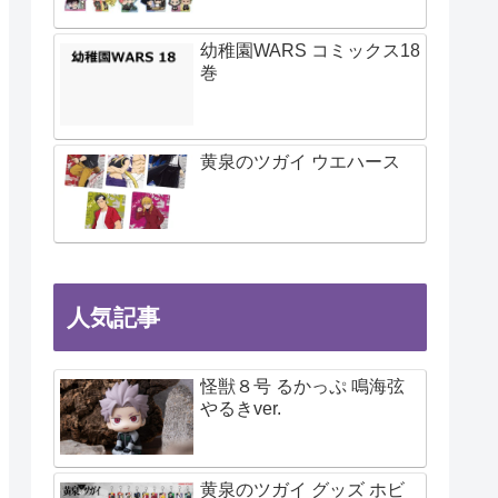
幼稚園WARS コミックス18
巻
黄泉のツガイ ウエハース
人気記事
怪獣８号 るかっぷ 鳴海弦
やるきver.
黄泉のツガイ グッズ ホビ