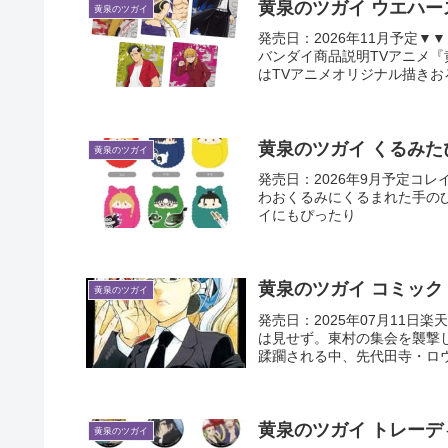
黄泉のツガイ ウエハー
黄泉のツガイ
発売日：2026年11月予定▼
バンダイ商品説明TVアニメ
はTVアニメオリジナル描きお
黄泉のツガイ くるみた
黄泉のツガイ
発売日：2026年9月予定コレイズ
わおくるみにくるまれた手の
イにもぴったり
黄泉のツガイ コミック 
黄泉のツガイ
発売日：2025年07月11日
は見せず。東村の集会を襲撃
蹂躙される中、先代田寺・ロウ
黄泉のツガイ トレーデ
黄泉のツガイ