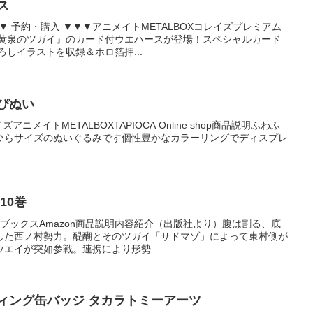
ス
▼▼ 予約・購入 ▼▼▼アニメイトMETALBOXコレイズプレミアム
『黄泉のツガイ』のカード付ウエハースが登場！スペシャルカード
ろしイラストを収録＆ホロ箔押...
ぴぬい
アニメイトMETALBOXTAPIOCA Online shop商品説明ふわふ
ひらサイズのぬいぐるみです個性豊かなカラーリングでディスプレ
10巻
楽天ブックスAmazon商品説明内容紹介（出版社より）腹は割る、底
した西ノ村勢力。醍醐とそのツガイ「サドマゾ」によって東村側が
エイが突如参戦。連携により形勢...
ィング缶バッジ タカラトミーアーツ