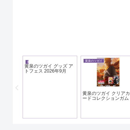
黄泉のツガイ
黄泉のツガイ
黄泉のツガイ グッズ ア
トフェス 2026年9月
ッズ ホ
黄泉のツガイ クリア
26年9
ードコレクションガム