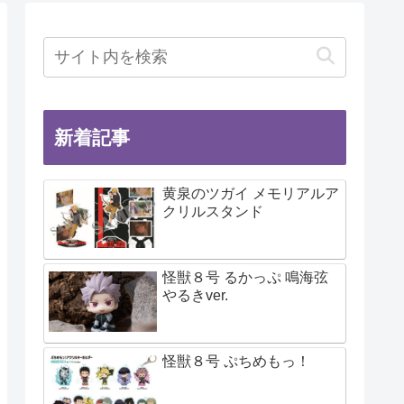
新着記事
黄泉のツガイ メモリアルア
クリルスタンド
怪獣８号 るかっぷ 鳴海弦
やるきver.
怪獣８号 ぷちめもっ！