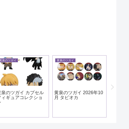
黄泉のツガイ
黄泉のツガイ
黄泉のツガ
黄泉のツガイ カプセル
黄泉のツガイ 2026年10
黄泉の
フィギュアコレクショ
月 タピオカ
ルアク
ン