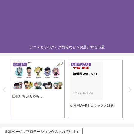
アニメとかのグッズ情報などをお届けする万屋
怪獣８号
幼稚園WARS
黄
き
怪獣８号 ぷちめもっ！
黄
幼稚園WARS コミックス18巻
※本ページはプロモーションが含まれています