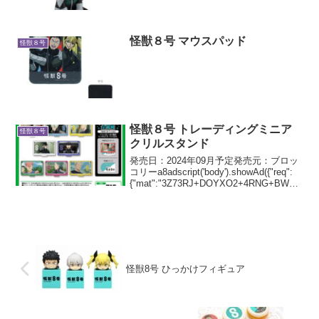
アムバンダイセット販売【限定座布団付
き】商品説明カフカが見つめる！るかっ
ぷシリーズるかっぷシリーズに、TVアニ
メ...
怪獣８号 マウスパッド
怪獣８号
怪獣８号 トレーディングミニア
怪獣８号
クリルスタンド
発売日：2024年09月予定発売元：ブロッ
コリーa8adscript('body').showAd({"req":
{"mat":"3Z73RJ+DOYXO2+4RNG+BWGD
T","alt":"商品リンク","id":"4ex8Yo4-...
怪獣8号 ひっかけフィギュア