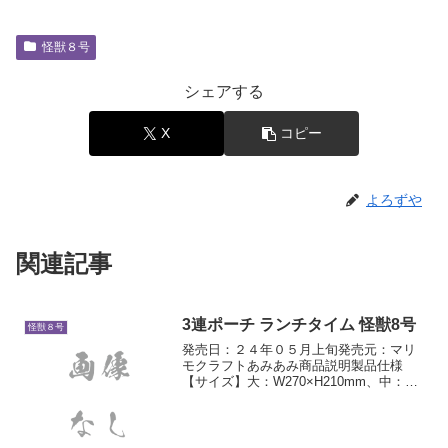
怪獣８号
シェアする
X
コピー
よろずや
関連記事
3連ポーチ ランチタイム 怪獣8号
怪獣８号
発売日：２４年０５月上旬発売元：マリ
モクラフトあみあみ商品説明製品仕様
【サイズ】大：W270×H210mm、中：
W190×H140mm、小：W110×H80mm【素
材】ポリエステル