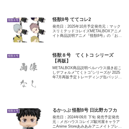
怪獣8号 ててコレ2
怪獣８号
発売日：2025年10月予定発売元：マック
スリミテッドコレイズMETALBOXアニメ
イト商品説明アニメ『怪獣8号』の「おて
てがつながるぬいぐるみ【ててコレ2】」
が登場！ぶら下がりポーズのキャラクタ
ーたちの手と手を繋げちゃおう！種類：
全6種類...
怪獣８号 てくトコ シリーズ
怪獣８号
【再販】
METALBOX商品説明ベルハウス描き起こ
しデフォルメ”てくトコ”シリーズが 2025
年7月再販予定トレーディング缶バッジ
てくトコてくトコアクリルフィギュアて
くトコアクリルキーホルダー
るかっぷ 怪獣8号 日比野カフカ
怪獣８号
発売日：2024年09月 下旬 発売予定発売
元：メガハウスコレイズ駿河屋キャラア
ニAnime Storeあみあみアニメイトプレミ