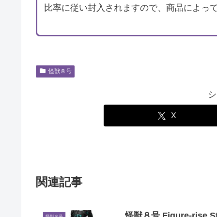
比率に従い封入されますので、商品によっ
怪獣８号
シ
X
関連記事
怪獣８号 Figure-rise S
怪獣８号