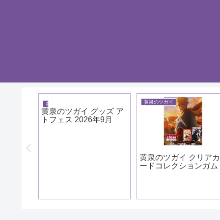
黄泉のツガイ
黄泉のツガイ
黄泉のツガイ グッズ ア
トフェス 2026年9月
ッズ ホ
黄泉のツガイ クリア
26年9
ードコレクションガム