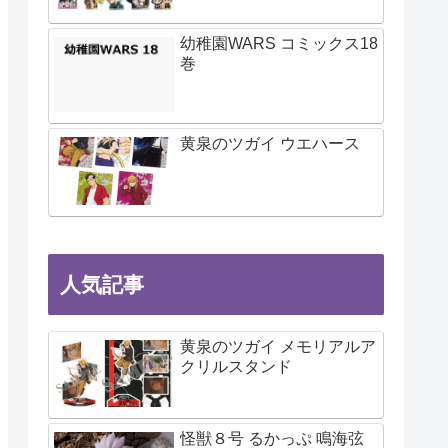
幼稚園WARS コミックス18
巻
黄泉のツガイ ウエハース
人気記事
黄泉のツガイ メモリアルア
クリルスタンド
怪獣８号 るかっぷ 鳴海弦