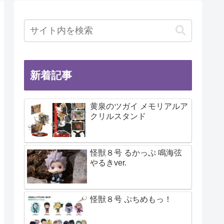
新着記事
黄泉のツガイ メモリアルア
クリルスタンド
怪獣８号 るかっぷ 鳴海弦
やるきver.
怪獣８号 ぷちめもっ！