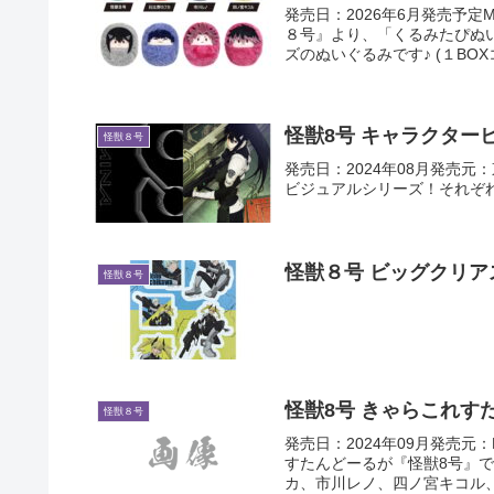
発売日：2026年6月発売予定ME
８号』より、「くるみたぴぬ
ズのぬいぐるみです♪ (１BOXコ
怪獣8号 キャラクター
怪獣８号
発売日：2024年08月発売
ビジュアルシリーズ！それぞ
怪獣８号 ビッグクリア
怪獣８号
怪獣8号 きゃらこれす
怪獣８号
発売日：2024年09月発売元
すたんどーるが『怪獣8号』
カ、市川レノ、四ノ宮キコル