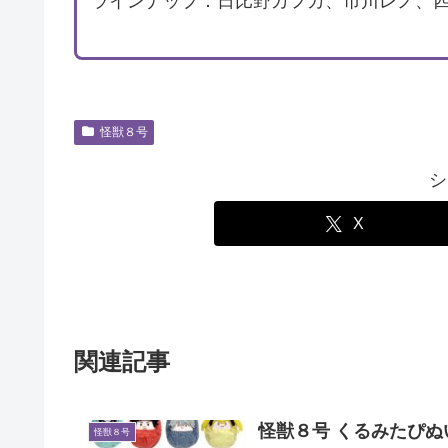
ラインナップ：日比野カフカ、市川レノ、
怪獣８号
シ
X
関連記事
怪獣８号 くるみたぴぬ
怪獣８号