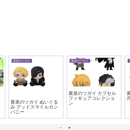
怪獣８号
怪獣８号
クリル
怪獣８号 るかっぷ 鳴海
怪獣８号 ぷちめもっ！
弦 やるきver.