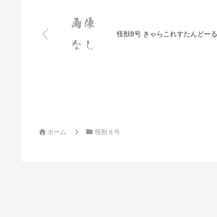
怪獣8号 きゃらこれすたんどー
ホーム
怪獣８号