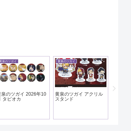
幼稚園WARS
黄泉のツガイ
黄泉のツガイ ウエハー
黄
ス
ビ
幼稚園WARS コミック
月
ス18巻