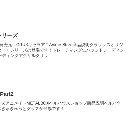
シリーズ
発売元：CRUXキャラアニAnime Store商品説明クラックスオリジ
カー〉シリーズの登場です！トレーディング缶バッジトレーディン
ディングアクリルクリッ...
art2
イズアニメイトMETALBOXベルハウスショップ商品説明ベルハウ
のぎゅぎゅっとグッズが登場です！