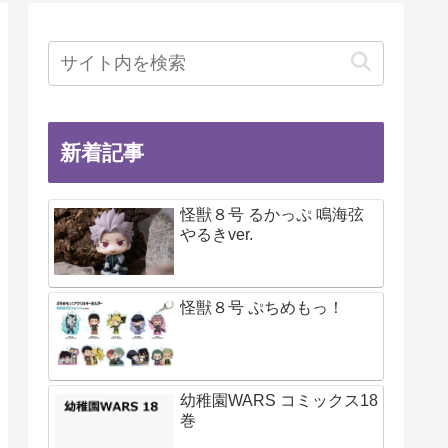
新着記事
怪獣８号 るかっぷ 鳴海弦
やるきver.
怪獣８号 ぷちめもっ！
幼稚園WARS コミックス18
巻