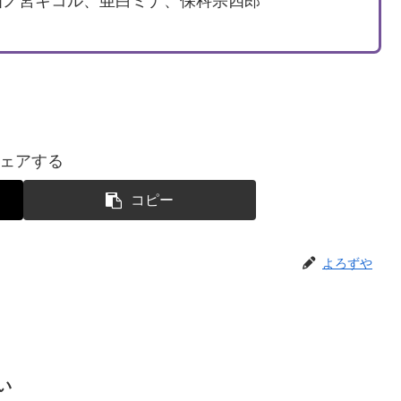
四ノ宮キコル、亜白ミナ、保科宗四郎
ェアする
コピー
よろずや
い