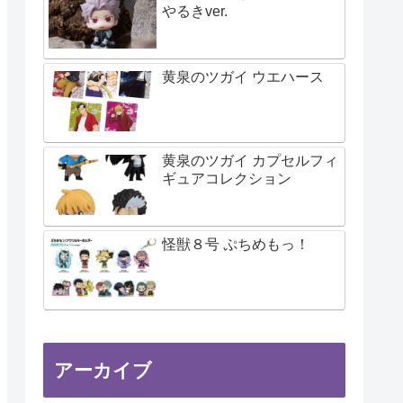
やるきver.
黄泉のツガイ ウエハース
黄泉のツガイ カプセルフィ
ギュアコレクション
怪獣８号 ぷちめもっ！
アーカイブ