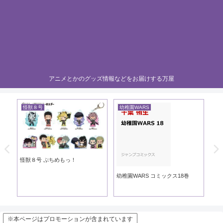
アニメとかのグッズ情報などをお届けする万屋
怪獣８号
幼稚園WARS
黄
き
怪獣８号 ぷちめもっ！
黄
幼稚園WARS コミックス18巻
※本ページはプロモーションが含まれています