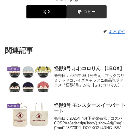
X
コピー
よろずや
関連記事
怪獣8号 ふわコロりん 【1BOX】
怪獣８号
発売日：2024年09月発売元：マックスリ
ミテッドコレイズキャラアニ商品説明ア
ニメ『怪獣8号』から【ふわコロりん】が
登場！まんまるでふわふわコロッとした
デフォルメのマスコット！種類は全部で6
種類！お気に入りのキャラクターをGET
しよう！サイ...
怪獣8号 モンスタースイーパー ト
怪獣８号
ート
発売日：2025年4月予定発売元：コスパ
COSPAa8adscript('body').showAd({"req":
{"mat":"3Z73RJ+DOYXO2+4RNG+BWGD
T","alt":"商品リンク","id":"4ex8Yo...