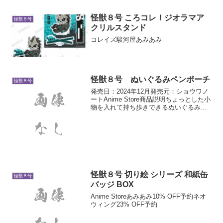
怪獣８号 ころコレ！ジオラマア
怪獣８号
クリルスタンド
コレイズ駿河屋あみあみ
怪獣８号 ぬいぐるみペンポーチ
怪獣８号
発売日：2024年12月発売元：ショウワノ
ートAnime Store商品説明ちょっとした小
物を入れて持ち歩きできるぬいぐるみ型
のペンポーチ！背面にもデザイン入り！
ファスナーを開くと中に小物を入れられ
ます！
怪獣８号 切り絵 シリーズ 和紙缶
怪獣８号
バッジ BOX
Anime Storeあみあみ10% OFF予約ネオ
ウィング23% OFF予約